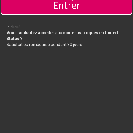
Entrer
Publicité
Xóc đĩa online
Vous souhaitez accéder aux contenus bloqués en United
States ?
Expert
Satisfait ou remboursé pendant 30 jours.
Xóc đĩa online Expert - Top game xóc đĩa đổi
thưởng tiền thật hấp dẫn
Xocdiaonline.expert
là nhà cung cấp game xóc đĩa online đổi
thưởng hàng đầu hiện nay, trở thành đối tác uy tín của nhiều
thương hiệu như GO88, DA88, FIVE88,...
#xocdiaonline #gamexocdiaonline #xocdiaonlineexpert
#xocdiatructuyen
Thông Tin Liên Hệ: